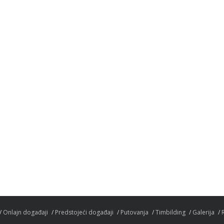
Onlajn događaji
Predstojeći događaji
Putovanja
Timbilding
Galerija