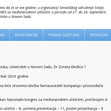
o da će se ove godine, u organizaciji Senološkog udruženja Srbije,
RES sa međunarodnim učešćem, u periodu od 27. do 28. septembra
ziteta u Novom Sadu.
AM
REGISTRACIJA
PRIJAVA SAŽETAKA
SPONZORI
ta, Univerzitet u Novom Sadu, Dr Zorana Đinđića 1
bar 2024. godine.
a biće otvorena izložba farmaceutskih kompanija i proizvođača
n kao Nacionalni kongres sa međunarodnim učešćem, pod brojem A-
o učešće – 8, usmena prezentacija – 11, poster prezentacija – 9