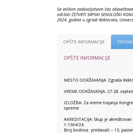
Sa velikim zadovoljstvom Vas obaveštavam
održati ČETVRTI SRPSKI SENOLOŠKI KONG
2024. godine u zgradi Rektorata, Univer
OPŠTE INFORMACIJE
PROGR
OPŠTE INFORMACIJE
MESTO ODRŽAVANJA: Zgrada Rektora
VREME ODRŽAVANJA: 27-28. septem
IZLOŽBA: Za vreme trajanja Kongres
opreme
AKREDITACIJA: Skup je akreditova
1-1364/24.
Broj bodova: predavači – 13, pasivn