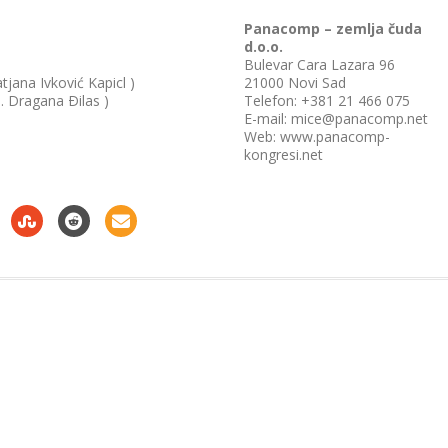
Panacomp – zemlja čuda
d.o.o.
Bulevar Cara Lazara 96
tjana Ivković Kapicl )
21000 Novi Sad
. Dragana Ðilas )
Telefon: +381 21 466 075
E-mail: mice@panacomp.net
Web: www.panacomp-
kongresi.net