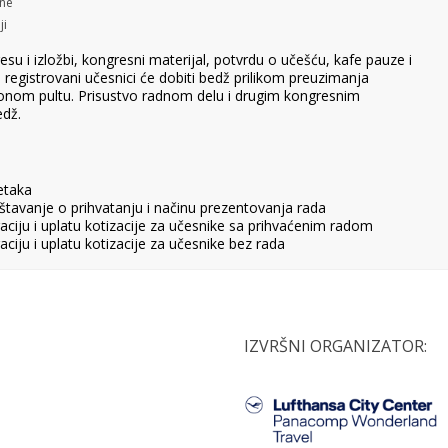
ine
ji
esu i izložbi, kongresni materijal, potvrdu o učešću, kafe pauze i
egistrovani učesnici će dobiti bedž prilikom preuzimanja
ionom pultu. Prisustvo radnom delu i drugim kongresnim
dž.
etaka
tavanje o prihvatanju i načinu prezentovanja rada
aciju i uplatu kotizacije za učesnike sa prihvaćenim radom
aciju i uplatu kotizacije za učesnike bez rada
IZVRŠNI ORGANIZATOR: