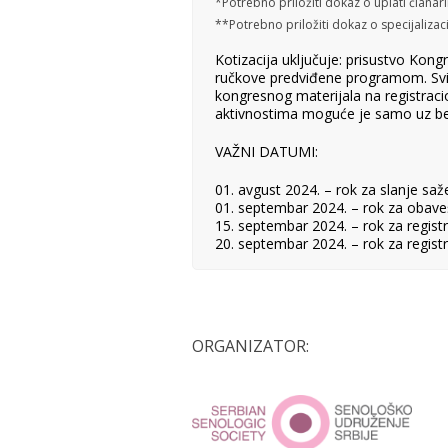
*Potrebno priložiti dokaz o uplati članar
**Potrebno priložiti dokaz o specijalizaci
Kotizacija uključuje: prisustvo Kongr
ručkove predviđene programom. Svi r
kongresnog materijala na registrac
aktivnostima moguće je samo uz be
VAŽNI DATUMI:
01. avgust 2024. – rok za slanje saž
01. septembar 2024. – rok za obaveš
15. septembar 2024. – rok za registr
20. septembar 2024. – rok za registr
ORGANIZATOR: